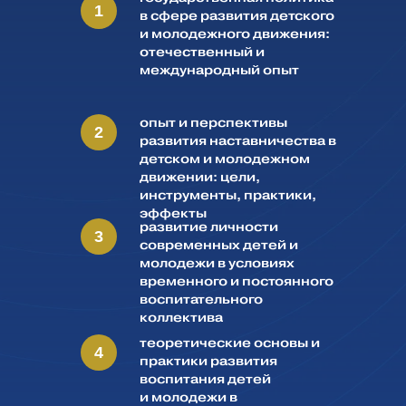
1
в сфере развития детского
и молодежного движения:
отечественный и
международный опыт
опыт и перспективы
2
развития наставничества в
детском и молодежном
движении: цели,
инструменты, практики,
эффекты
развитие личности
3
современных детей и
Скачать сборник статей участников
молодежи в условиях
конференции
временного и постоянного
воспитательного
коллектива
теоретические основы и
4
практики развития
воспитания детей
и молодежи в