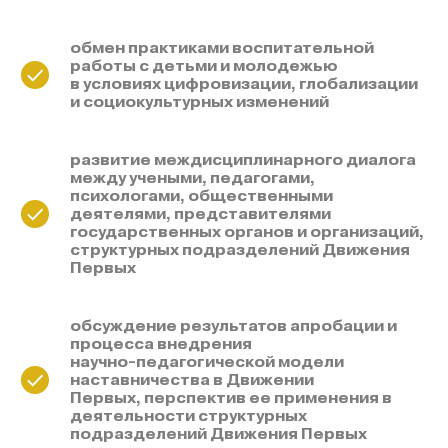
обмен практиками воспитательной
работы с детьми и молодежью
в условиях цифровизации, глобализации
и социокультурных изменений
развитие междисциплинарного диалога
между учеными, педагогами,
психологами, общественными
деятелями, представителями
государственных органов и организаций,
структурных подразделений Движения
Первых
обсуждение результатов апробации и
процесса внедрения
научно-педагогической модели
наставничества в Движении
Первых, перспектив ее применения в
деятельности структурных
подразделений Движения Первых